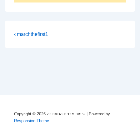
Post
Previous
‹ marchthefirst1
Post
navigation
is
Copyright © 2026
שימור מבנים התערוכה
| Powered by
Responsive Theme