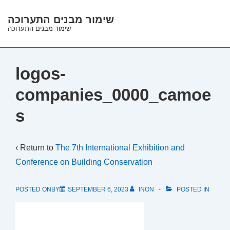
↓
שימור מבנים התערוכה
Skip
שימור מבנים התערוכה
to
Main
Content
logos-
companies_0000_camoe
s
‹ Return to
The 7th International Exhibition and
Conference on Building Conservation
POSTED ONBY
SEPTEMBER 6, 2023
INON
POSTED IN