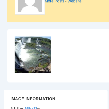
More Posts
-
Website
IMAGE INFORMATION
Full Size:
668×473
px