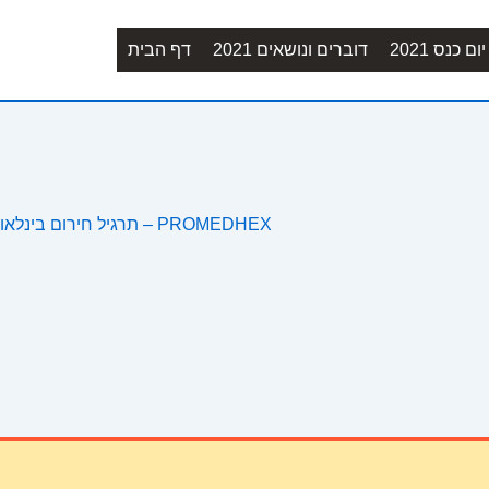
Main
ם כנס 2021
דוברים ונושאים 2021
דף הבית
Navigation
תרגיל חירום בינלאומי למענה לנכסי מורשת תרבות לאחר רעידות אדמה – PROMEDHEX