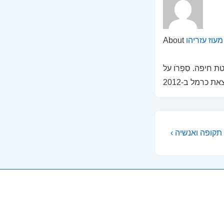
מעוז עזריהו
About
 חיפה. סִפְרֹו על
Post
Previous
Post
navigati
is