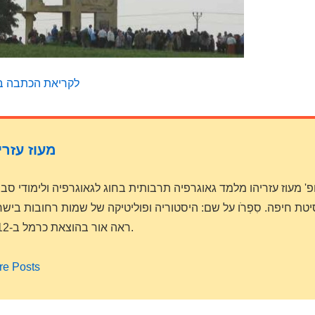
לקריאת הכתבה במ
מעוז עזרי
פ' מעוז עזריהו מלמד גאוגרפיה תרבותית בחוג לגאוגרפיה ולימודי סב
טת חיפה. סִפְרֹו על שם: היסטוריה ופוליטיקה של שמות רחובות ביש
ראה אור בהוצאת כרמל ב-2012.
re Posts