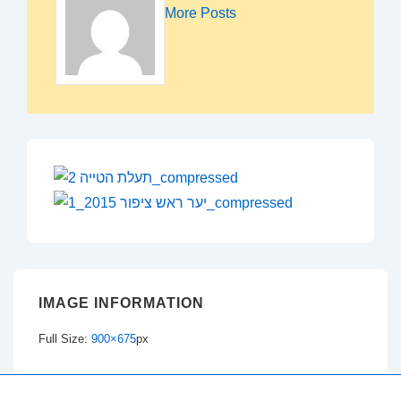
More Posts
IMAGE INFORMATION
Full Size:
900×675
px