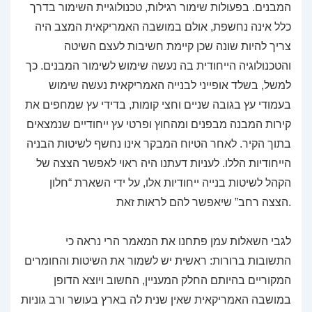
המבנים. בפעולות שימור רגילות, טכנולוגיית השימור בדרך
כלל אינה נחשפת, אולם במושבה האמריקאית המצב היה
צריך להיות שונה שכן קיימת חשיבות לעצם השיטה
והטכנולוגיה הייחודית בה נעשה שימוש לשימור המבנים. כך
למשל, בשלד אופייני לבנייה האמריקאית נעשה שימוש
בעמודי עץ בגובה שניים וחצי קומות, בדידי עץ שמחפים את
קירות המבנה מבפנים ומהחוץ ופרטי עץ ייחודיים שנמצאים
בתוך הקיר. לאחר הטיוח המבקר אינו נחשף לשיטות הבניה
הייחודיות הללו. לעניות דעתנו היה ראוי לאפשר הצצה של
הקהל לשיטות בנייה ייחודיות אלו, על ידי השארת “חלון
הצצה רחב” שיאפשר להם לראות זאת.
לגבי השאלות עמן פתחנו את המאמר הרי נראה כי
התשובות ברורות: ראשית יש לשמור את השיטות והחומרים
המקוריים בהיותם החלק המעניין, החשוב ויוצא הדופן
במושבה האמריקאית שאין שנית לה בארץ בעושר ורב גוניות