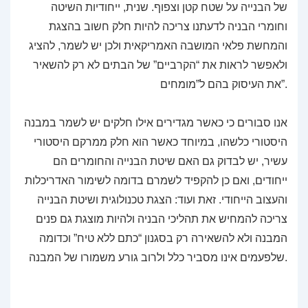
של הבנייה על שטח קטן וצפוף. שנית, ייחודיות השיטה
וחומרי הבניה לדעתנו צריכה להיות חלק חשוב בהצגת
והמחשת פלאי המושבה האמריקאית ולכן יש לשמר, להציג
ולאפשר לראות את “הקרביים” של הבתים לא רק להשאיר
את העיסוק בהם ל”מומחים”.
אנו סבורים כי כאשר מגדירים אילו חלקים יש לשמר במבנה
היסטורי כלשהו, במיוחד כאשר הוא חלק ממרקם היסטורי
עשיר, יש לבדוק גם האם שיטת הבנייה והחומרים הם
ייחודים, ואם כן להקפיד לשמרם בדומה לשימור האדריכלות
והעצוב הייחודי. זאת ועוד: הצגת טכנולוגית ושיטת הבנייה
צריכה להמחיש את תהליכי הבניה ולהיות מוצגת גם פנים
המבנה ולא להשאירה רק בסגנון “כתם ללא טיח” וכדומה
שלפעמים אינו מסביר כלל ולרוב גורע משמורו של המבנה.