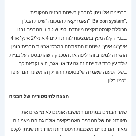
בבניינים אלו ניתן להבחין בשיטת הבניה המקורית
האמריקאית המכונה “שיטת הבלון” “Baloon system”,
הכוללת קונסטרוקציה מיוחדת: לפי שיטה זו המבנים נבנו
בבנייה קלה מעץ באמצעות לוחות דקים 4 אינץ’/2 אינץ’ או 4
אינץ’/4 אינץ’. שיטה זו התפתחה במרכז ארצות הברית בזמן
ההגירה למערב והחליפה את הטכניקה שהתבססה על בניית
שלד עץ כבד שהייתה נהוגה עד אז. אגב, היא נקראת כך
בשל הטענה שאמרה ש”בסופת ההוריקן הראשונה הם יעופו
כמו בלון”.
הצצה להיסטוריה של הבניה
שאר הבתים במתחם המושבה אומנם לא מייצגים את
האותנטיות של המבנים האמריקאים אולם גם הם מעניינים
מאוד: הם בנויים משכבות היסטוריות ומודרניות שניתן לקלפן