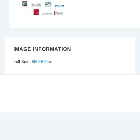
IMAGE INFORMATION
Full Size:
580×572
px