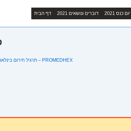
Main
ם כנס 2021
דוברים ונושאים 2021
דף הבית
Navigation
6
תרגיל חירום בינלאומי למענה לנכסי מורשת תרבות לאחר רעידות אדמה – PROMEDHEX