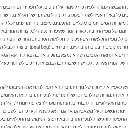
התגבשה עמדה ולפיה כדי לשמור על הנופים, על תפקידיהם הרבים וע
ים כל בעלי העניין לשתף פעולה. רק ניהול משותף של חקלאים, רשוי
מקורות המים, יזמים כלכליים, מתכננים, מעצבי נוף ומדענים יוכל ל
מם של נופי התרבות לאורך זמן. שאיפה זו נכונה לכל צורות הנוף באי
טוגל, נופי החקלאות הים-תיכונית, חקלאות הטרסות, החורש והבתה,
יחדים אותו ואת הסביבה שהוא נמצא בתוכה. אך בה בעת, דווקא המגוון
דו של הנוף האירופי. לכן יש חשיבות רבה במציאת דרכים לשיתוף פעולה
 לאפיין את ייחודו של נוף התרבות האירופי, לנתח את חשיבותו לקהי
 את התמורות שחלו ביחסן של המדינות לנופי התרבות, את האיומים
הם האקולוגיים והתרבותיים. הניתוח נועד להציג פתרונות לניהול הנו
ינות הנשענות על משאביהם אך גם ידאג לשמירת ערכיהם. לשם כך 
התפיסות והגישות לנופי התרבות באירופה; השימושים החקלאיים בעב
ל בביקוש לנופים פתוחים לצורכי פנאי ונופש ולחצם של שני אלה על נו