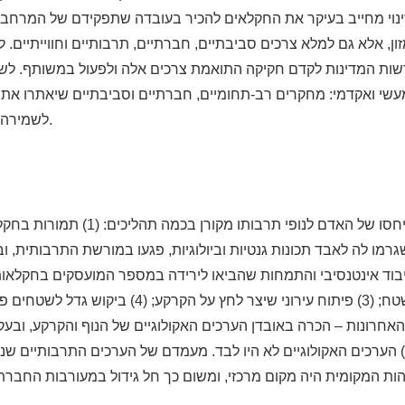
נוי מחייב בעיקר את החקלאים להכיר בעובדה שתפקידם של המרחבים
ן, אלא גם למלא צרכים סביבתיים, חברתיים, תרבותיים וחווייתיים. ל
ות המדינות לקדם חקיקה התואמת צרכים אלה ולפעול במשותף. לשי
 מעשי ואקדמי: מחקרים רב-תחומיים, חברתיים וסביבתיים שיאתרו את 
לשמירה על האיזון המבוקש.
התמורות שחלו ביחסו של האדם לנופי תרבותו מ
רמו לה לאבד תכונות גנטיות וביולוגיות, פגעו במורשת התרבותית, ו
ומית; (2) עיבוד אינטנסיבי והתמחות שהביאו לירידה במספר המועסקים בחקלא
ביבול ליחידת שטח; (3) פיתוח עירוני שיצר לחץ על הקרקע
) בשנים האחרונות – הכרה באובדן הערכים האקולוגיים של הנוף והקרקע, וב
על הנוף הטבעי; (6) הערכים האקולוגיים לא היו לבד. מעמדם של הערכים התרבותיים