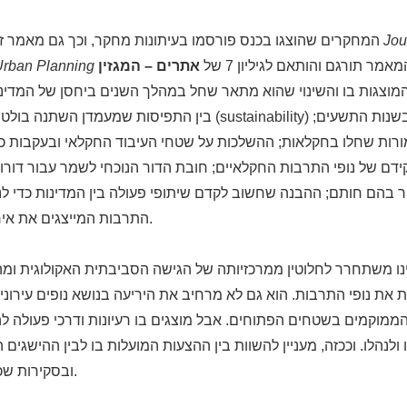
Jou
המחקרים שהוצגו בכנס פורסמו בעיתונות מחקר, וכך גם מאמר זה, שפורסם בירחון
אתרים – המגזין
rban Planning
וצגות בו והשינוי שהוא מתאר שחל במהלך השנים ביחסן של המדינות
בין התפיסות שמעמדן השתנה בולטות תפיסת הקיימות (inability
ות שחלו בחקלאות; ההשלכות על שטחי העיבוד החקלאי ובעקבות כך 
דם של נופי התרבות החקלאיים; חובת הדור הנוכחי לשמר עבור דורו
בהם חותם; ההבנה שחשוב לקדם שיתופי פעולה בין המדינות כדי לנה
התרבות המייצגים את אירופה, על כל חלקיה.
ו משתחרר לחלוטין ממרכזיותה של הגישה הסביבתית האקולוגית ומ
ת נופי התרבות. הוא גם לא מרחיב את היריעה בנושא נופים עירוניים
הממוקמים בשטחים הפתוחים. אבל מוצגים בו רעיונות ודרכי פעולה לה
 ולנהלו. וככזה, מעניין להשוות בין ההצעות המועלות בו לבין ההישגי
ובסקירות שכונסו בגיליון הנוכחי.