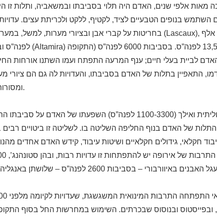
ה מאות אלפי שנים, האדם היה תלוי בסביבתו ובמשאביה, ותלות זו ה
ם השתמש בנופים הטבעיים לציד, לקטיף, ללקט ולכריתת עצים. עדויות
בחריטות על קברי אבן ובציורי מערות, למשל, במערת לאסקו שבצרפת (caux
לפנה”ס ובמערת אלטאמירה (amira
אדם לביית בעלי חיים; ענף המרעה התפתח ועמו השתנו אורחות החי
דמו, התאפיין בתלות של האדם בסביבתו, והעדויות לה גם הם ציורי מ
ומסורות שהועלו על הכתב.
מהתקופה הנאוליתית ואילך (1100-3300 לפנה”ס) השפעתו של האדם על
 התלות של האדם בנוף החליפה השליטה בו. לשליטה זו ביטויים רבים 
יבוד חקלאי, גידולים חקלאיים ושיטות עיבוד, קידש האדם אחדים מהנו
, ובפייסטוס ובנוסוס שבכרתים. השימוש במחרשות החל בסוף התקופה