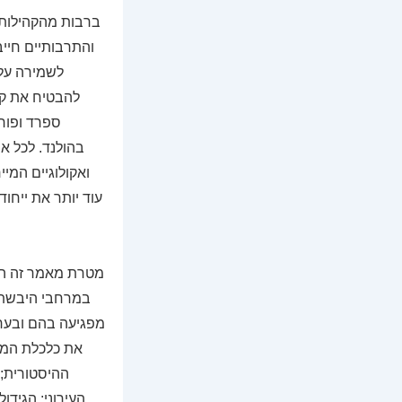
ברבות מהקהילות 
והתרבותיים חייב
לשמירה על 
להבטיח את קיו
ספרד ופור
ואקולוגיים המי
עוד יותר את ייחו
מטרת מאמר זה היא
במרחבי היבשת,
מפגיעה בהם ובערכי
את כלכלת המד
ההיסטורית; 
העירוני; הגידו