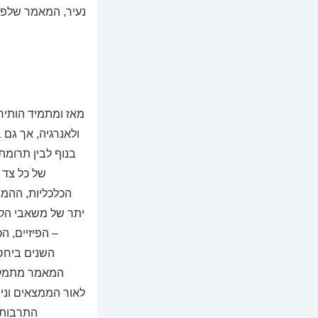
נעיר, המאמר שלפנ
מאז ומתמיד הותיר
ולאנרגיה, אך גם 
בנוף לבין תרומ
של כל צד 
הכלכליות, ההמצ
יתר של משאבי הקר
– הפיזיים, 
השנים ביחסי
המאמר מתמקד ב
לאור הממצאים ונית
התרבות צ