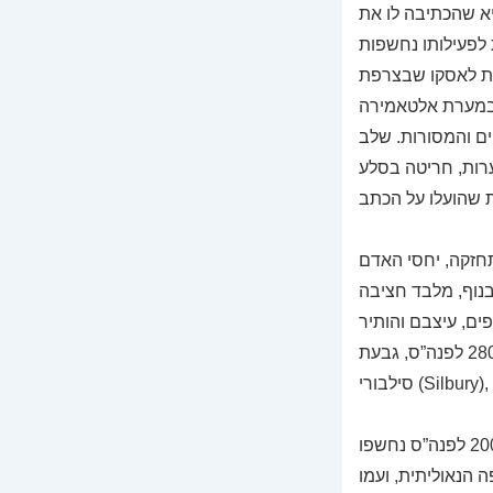
יא שהכתיבה לו את
 לפעילותו נחשפות
Las), שמתוארכת ל-15 אלף
Alt) שבספרד – 13,500 לפנה”ס. בסביבות 6000 לפנה”ס (התקופה
ים והמסורות. שלב
ערות, חריטה בסלע
 סביבתו התחזקה, יחסי האדם
בנוף, מלבד חציבה
פים, עיצבם והותיר
בהם חותם. בנופי התרבות של אירופה יש להתפתחות זו עדויות רבות, ובהן סטונהנג’, 2800 לפנה”ס, גבעת
בחופי הים האגאי התפתחה התרבות המינואית המשגשגת, שעדויות לקיומה מלפני 2000 לפנה”ס נחשפו
 הנאוליתית, ועמו