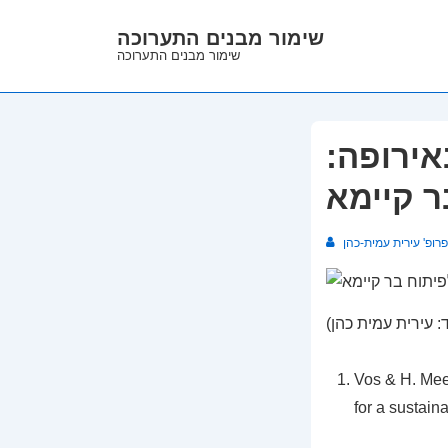
↓
שימור מבנים התערוכה
Skip
שימור מבנים התערוכה
to
Main
Content
ירופה:
ר קיימא
פרופ' עירית עמית-כהן
ד: עירית עמית כהן)
Vos & H. Mee
for a sustain