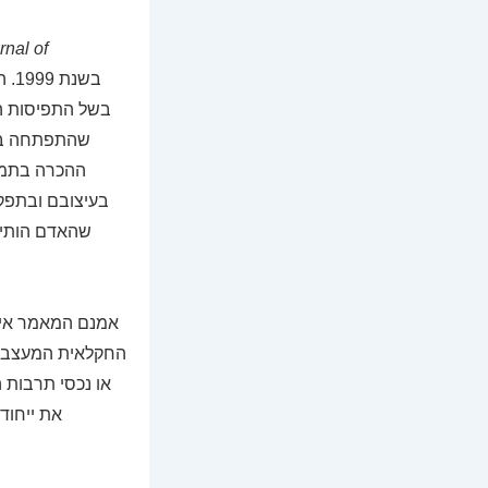
rnal of
בשנת 1999. המאמר תורגם והותאם לגיליון 7 של
בשל התפיסות המ
ההכרה בתמור
בעיצובם ובתפקי
שהאדם הותיר 
אמנם המאמר אינ
החקלאית המעצבת א
או נכסי תרבות 
את ייחודו