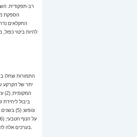
רב-תפקודית. השי
הספקת מזו
החקלאים נדרש
להיות ביטוי כפול,
יתר של הקרקע שג
המק
ונופש; (5
בערכים אלה לזהות המקומית היה מקום מרכזי, ומשום כך חל גידול במעורבות החברתית בהגנה על הנוף.