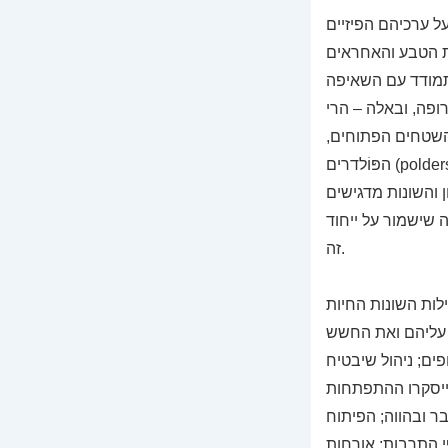
ל ערכיהם הפיזיים
ות הטבע והאחראים
התמודד עם השאיפה
רופה, ובאלה – הרי
 השטחים הפתוחים,
הפּוֹלדרים (polders) וביצות הכבול (peat bog) בהולנד. לכל אחד מהנופים היבטים תרבותיים, חברתיים
 והשונות מדגישים
 שישמור על ייחוד
זה.
לות השונות החיות
 עליהם ואת החשש
פים; ניהול שיבטיח
ייסקרו ההתפתחות
ר ובהווה; הפיתוח
פי התרבות; אורחות