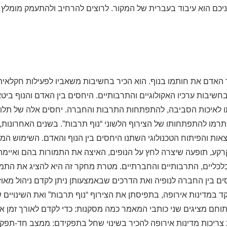
יכם הוא עיבוד בעברית של המקור. לרוצים להרחיב ולהתעמק מומלץ
 האדם את חותמו בנוף. הוא הכיר בחשיבות משאביו לפעילות חקלאית,
בחשיבות ערכיו האקולוגיים והתרבותיים. היחסים בין האדם והנוף ביטאו
תו לאיכות הסביבה, להתפתחות התרבות והחברה. יחסים אלה של תלו
תרמו להתפתחותו של הצירוף הלשוני “נוף תרבות”. בשנים האחרונות
אות והפיתוח הטכנולוגי השתנו היחסים בין הנוף והאדם. השימוש המא
קע, תופעה שיצרה לחץ על הנופים, האיצה את התמורות בהם ואיימה 
הכלכליים, התרבותיים והחברתיים. מטרת מחקר זה היא להציג את הת
ם בין החברה לנופיה ואת הדרכים שבאמצעותן ניתן לקדם ניהול מאוזן
מדינות אירופה, בתפיסתן את הצירוף “נוף תרבות” ואת השינויים שח
וחם מציגים שני כותבי המאמר כמה מסקנות: כדי לקדם לאורך זמן את
ריכות מדינות אירופה להכיר בשינוי שחל בתפקידם: ממצב חד-תפקיד