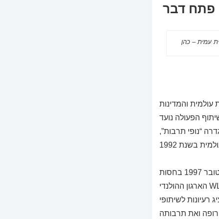
פתח דבר
 למורשת עולמית והמדינות
) לשתף פעולה ביניהן. שיתוף הפעולה נועד
רה “נופי תרבות”,
המאמר שלפניכם מציג כוונות אלה. הוא נכתב בעקבות כנס שהתקיים בהולנד באוקטובר 1997 בחסות
הארגון ההולנדי WLO – Dutch Association for Landscape Ecology. לכנס הוזמנו נציגים מ-26 מדינות
ג רעיונות לשיתופי