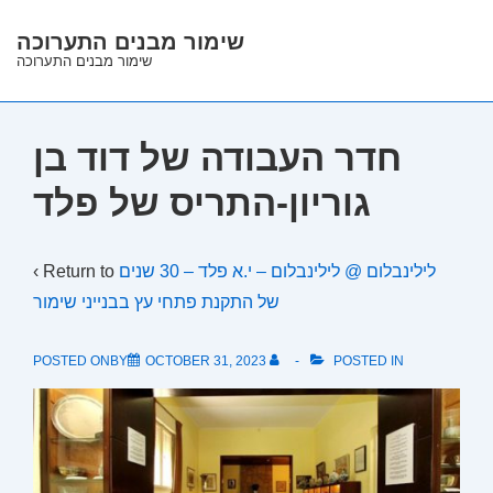
↓
שימור מבנים התערוכה
Skip
שימור מבנים התערוכה
to
Main
Content
חדר העבודה של דוד בן
גוריון-התריס של פלד
לילינבלום @ לילינבלום – י.א פלד – 30 שנים
‹ Return to
של התקנת פתחי עץ בבנייני שימור
POSTED ONBY
OCTOBER 31, 2023
POSTED IN