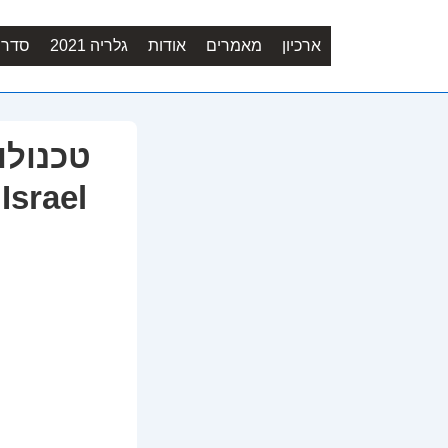
ארכיון
מאמרים
אודות
גלריה 2021
סדר יו
טכנולו
מבני בטון-איציק צור חב