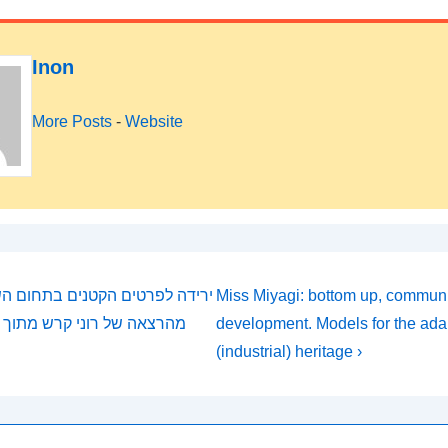
Inon
More Posts
-
Website
Next
Miss Miyagi: bottom up, communi
Post
development. Models for the ada
מהרצאה של רוני קרש מתוך ה
on
is
(industrial) heritage ›