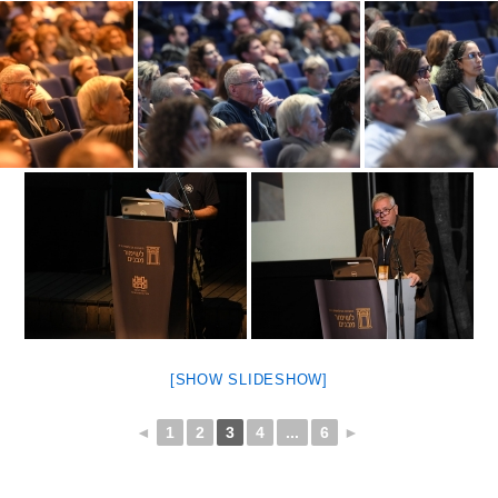
[SHOW SLIDESHOW]
◄
1
2
3
4
...
6
►