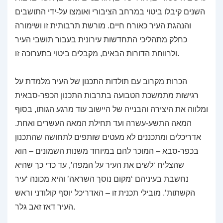
השנים קיבלו ביטוי במרחב הציבורי ואומצו על-ידי התושבים
והנהגת העיר כאורח חיים. מורשת תרבותית זו ושימורה
כחלק מתהליכי התחדשות עירונית בעבור תושבי העיר
ולרווחת הדורות הבאים, מקבלים ביטוי בתערוכה זו.
הכרות מקרוב עם תולדות התכנון של העיר מלמדת על
רגישות מתמשכת הטבועה בתרבות התכנון הכפר-סבאית
ומלווה את היצירה והבנייה של היישוב עוד מרגע הגותו, בסוף
המאה התשע-עשרה ועד תחילת המאה העשרים ואחת.
אדריכלים ומתכננים לא מעטים שותפים לתחושה שהתכנון
בכפר-סבא – המוכר להם במיוחד משנות השמונים – הוא
שהצליח ‘לשים את העיר על המפה’, עד כדי כך שהיא
נחשבת בעיניהם ‘מקום נוסך השראה’ והיא מכונה ‘עיר
הקשתות’. מובילי תכנית זו – האדריכל יוסף קולודני וראש
העיר דאז זאב גלר.