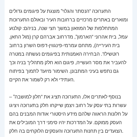
התערוכה “הנסתר והגלוי” מוצגת על פיגומים גדולים
ומוארים באתרים מרכזיים ברחובות העיר ובאולם התערוכות
המתחלפות של המוזאון במשך חצי שנה, בניהם: קולנוע
עמל, בית אהרוני “הארמון”, מדרחוב אברהם קרן (מול החאן,
בית העירייה), מתחם עמרמי-פינגווין-דפוס השרון ברחוב
רוטשילד. הבחירה האמנותית בפיגומים נעשתה במטרה
להעביר את מסר העשייה, פיגום הוא חלק מתהליך בניה וכך
גם נתפש בעיני המתבונן. השימור מיועד לתמוך בפיתוח
העתידי ולא רק לשמור את הקיים.
בנוסף לאתרים אלו, התערוכה תציג את “חלון למושבה” –
עשרות בתי עסק על רחוב ויצמן שייקחו חלק בתערוכה ויציגו
על חלונות הראווה שלהם מידע היסטורי אודות המבנים בהם
העסק ממוקם. על המדרכות יהיו סימני דרך המובילים את
הצועדים בין תחנות התערוכה והעסקים הלוקחים בה חלק.